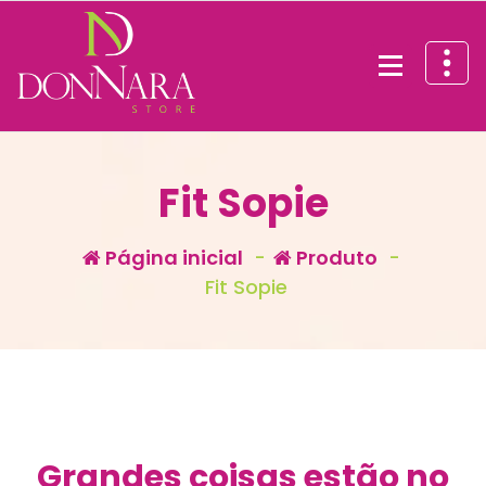
Pular
para
o
conteúdo
Fit Sopie
Página inicial
-
Produto
-
Fit Sopie
Grandes coisas estão no