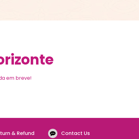
orizonte
ada em breve!
turn & Refund
Contact Us