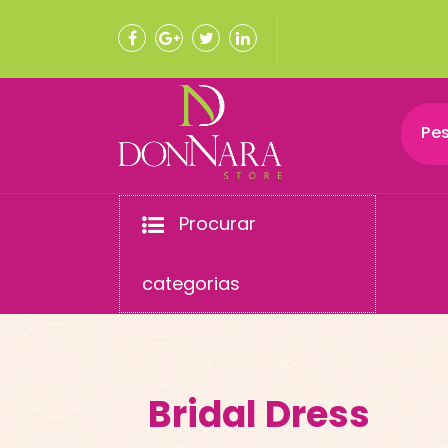
Pular
para
o
conteúdo
Procurar
categorias
Bridal Dress