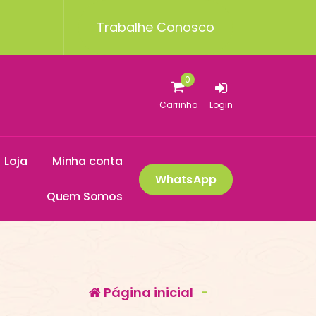
Trabalhe Conosco
0
Carrinho
Login
L
o
j
a
M
i
n
h
a
c
o
n
t
a
WhatsApp
Q
u
e
m
S
o
m
o
s
Página inicial
-