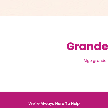
Grandes
Algo grande 
We’re Always Here To Help