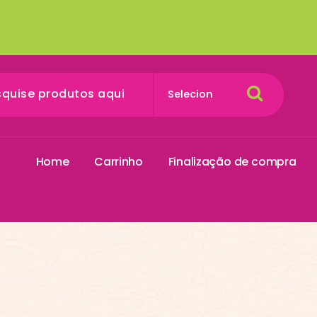
H
o
m
e
C
a
r
r
i
n
h
o
F
i
n
a
l
i
z
a
ç
ã
o
d
e
c
o
m
p
r
a